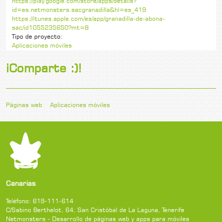
https://play.google.com/store/apps/details?
id=es.netmonsters.sacgranadilla&hl=es_419
https://itunes.apple.com/es/app/granadilla-de-abona-
sac/id1055235650?mt=8
Tipo de proyecto:
Aplicaciones móviles
¡Comparte :)!
Páginas web
Aplicaciones móviles
Canarias
Teléfono:
619-111-614
C/Sabino Berthelot, 64
,
San Cristóbal de La Laguna
,
Tenerife
Netmonsters - Desarrollo de páginas web y apps para móviles