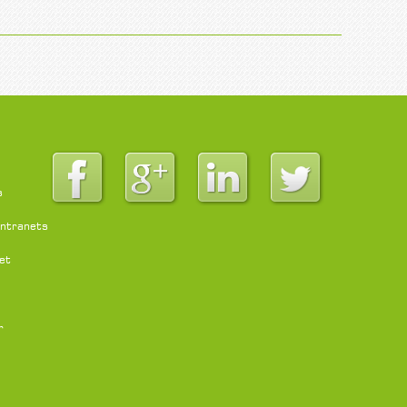
s
intranets
et
r