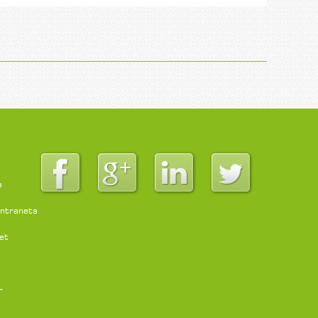
s
intranets
et
r